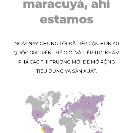
maracuyá, ahí
estamos
NGÀY NAY, CHÚNG TÔI ĐÃ TIẾP CẬN HƠN 40
QUỐC GIA TRÊN THẾ GIỚI VÀ TIẾP TỤC KHÁM
PHÁ CÁC THỊ TRƯỜNG MỚI ĐỂ MỞ RỘNG
TIÊU DÙNG VÀ SẢN XUẤT.