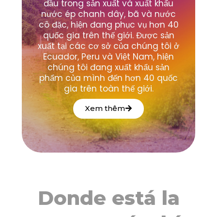
đầu trong sản xuất và xuất khẩu
nước ép chanh dây, bã và nước
cô đặc, hiện đang phục vụ hơn 40
quốc gia trên thế giới. Được sản
xuất tại các cơ sở của chúng tôi ở
Ecuador, Peru và Việt Nam, hiện
chúng tôi đang xuất khẩu sản
phẩm của mình đến hơn 40 quốc
gia trên toàn thế giới.
Xem thêm
Donde está la